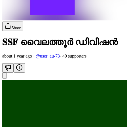
Share
𝐒𝐒𝐅 വൈലത്തൂർ ഡിവിഷൻ
about 1 year ago
·
@
user_au-73
·
40
supporter
s